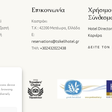
Επικοινωνία
Χρήσιμο
Σύνδεσμ
i
Καστράκι
ζεστή
Τ.Κ : 42200 Μετέωρα, Ελλάδα
Hotel Directo
κή
E:
Καριέρα
reservations@tsikelihotel.gr
ΤΗΛ:
+302432022438
ΔΕΙΤΕ ΤΟΝ
ccess device
s browsing
dversely