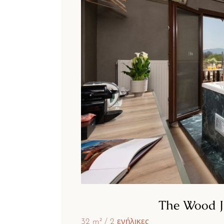
The Wood J
32 m²
2 ενήλικες