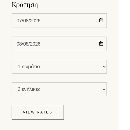
Κράτηση
Check
In
Check
Out
Rooms
Guests
VIEW RATES