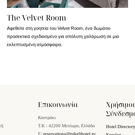
The Velvet Room
Αφεθείτε στη γοητεία του Velvet Room, ένα δωμάτιο
προσεκτικά σχεδιασμένο για απόλυτη χαλάρωση σε μια
εκλεπτυσμένη ατμόσφαιρα.
Επικοινωνία
Χρήσιμοι
Σύνδεσμ
Καστράκι
τή
Τ.Κ : 42200 Μετέωρα, Ελλάδα
Hotel Director
E:
reservations@tsikelihotel.gr
Καριέρα