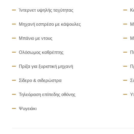
Ίντερνετ υψηλής ταχύτητας
Κ
Μηχανή εσπρέσο με κάψουλες
Μ
Μπάνιο με ντους
Μ
Ολόσωμος καθρέπτης
Π
Πρίζα για ξυριστική μηχανή
Π
Σίδερο & σιδερώστρα
Σ
Τηλεόραση επίπεδης οθόνης
Υ
Ψυγειάκι