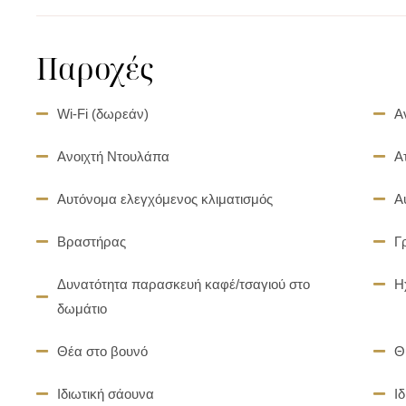
Παροχές
Wi-Fi (δωρεάν)
Α
Ανοιχτή Ντουλάπα
Α
Αυτόνομα ελεγχόμενος κλιματισμός
Α
Βραστήρας
Γ
Δυνατότητα παρασκευή καφέ/τσαγιού στο
Η
δωμάτιο
Θέα στο βουνό
Θ
Ιδιωτική σάουνα
Ι