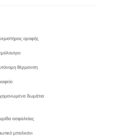
νεμιστήρας οροφής
τμόλουτρο
υτόνομη θέρμανση
ραφείο
χομονωμένα δωμάτια
υρίδα ασφαλείας
διωτικό μπαλκόνι