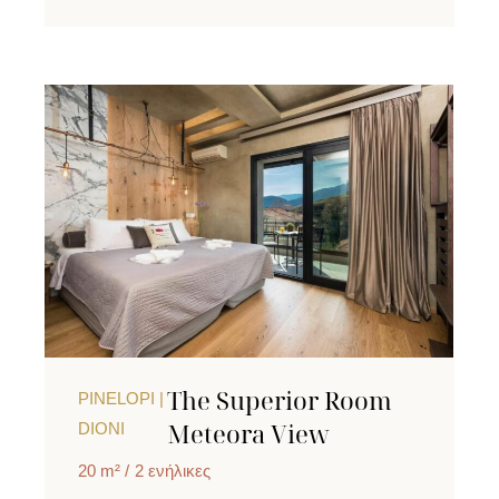
The Superior Room
PINELOPI |
Meteora View
DIONI
20 m²
2 ενήλικες