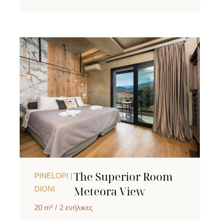
The Superior Room
PINELOPI |
Meteora View
DIONI
20 m²
2 ενήλικες