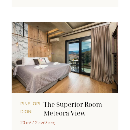
The Superior Room
PINELOPI |
Meteora View
DIONI
20 m²
2 ενήλικες