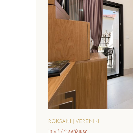
ROKSANI | VERENIKI
18 m²
2 ενήλικες